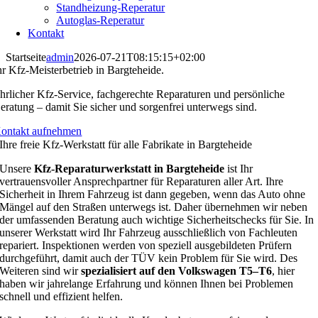
Standheizung-Reperatur
Autoglas-Reperatur
Kontakt
Startseite
admin
2026-07-21T08:15:15+02:00
hr Kfz-Meisterbetrieb in Bargteheide.
hrlicher Kfz-Service, fachgerechte Reparaturen und persönliche
eratung – damit Sie sicher und sorgenfrei unterwegs sind.
ontakt aufnehmen
Ihre freie Kfz-Werkstatt für
alle Fabrikate
in Bargteheide
Unsere
Kfz-Reparaturwerkstatt in Bargteheide
ist Ihr
vertrauensvoller Ansprechpartner für Reparaturen aller Art. Ihre
Sicherheit in Ihrem Fahrzeug ist dann gegeben, wenn das Auto ohne
Mängel auf den Straßen unterwegs ist. Daher übernehmen wir neben
der umfassenden Beratung auch wichtige Sicherheitschecks für Sie. In
unserer Werkstatt wird Ihr Fahrzeug ausschließlich von Fachleuten
repariert. Inspektionen werden von speziell ausgebildeten Prüfern
durchgeführt, damit auch der TÜV kein Problem für Sie wird. Des
Weiteren sind wir
spezialisiert auf den Volkswagen T5–T6
, hier
haben wir jahrelange Erfahrung und können Ihnen bei Problemen
schnell und effizient helfen.